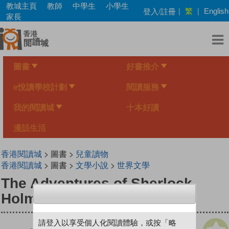
Skip
教城主頁
教師
中學生
小學生
繁
登入/註冊
|
|
English
to
家長
main
content
圖書
好書推介
e悅讀學校計劃
閱讀服務
我的閱讀城
十本好讀
漫話生活
香港閱讀城
> 圖書 >
兒童讀物
香港閱讀城
> 圖書 >
文學小說
>
世界文學
The Adventures of Sherlock
Holmes
請登入以享受個人化閱讀體驗，或按「略