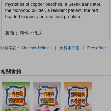
mysteries of copper beeches, a Greek translator,
the Norwood builder, a resident patient, the red-
headed league, and one final problem.
版面：
彈性／流式
關鍵字詞：
Sherlock Holmes
|
免費電子書
|
Free eBook
相關書籍