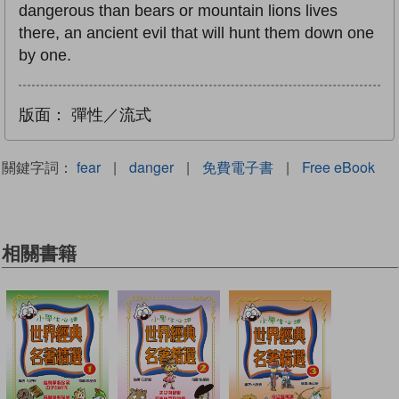
dangerous than bears or mountain lions lives
there, an ancient evil that will hunt them down one
by one.
版面：
彈性／流式
關鍵字詞：
fear
|
danger
|
免費電子書
|
Free eBook
相關書籍