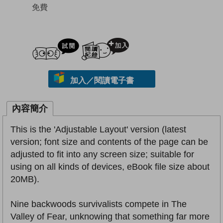
免費
試閲
加入閱讀紀錄
加入／閱讀電子書
內容簡介
This is the 'Adjustable Layout' version (latest
version; font size and contents of the page can be
adjusted to fit into any screen size; suitable for
using on all kinds of devices, eBook file size about
20MB).
Nine backwoods survivalists compete in The
Valley of Fear, unknowing that something far more