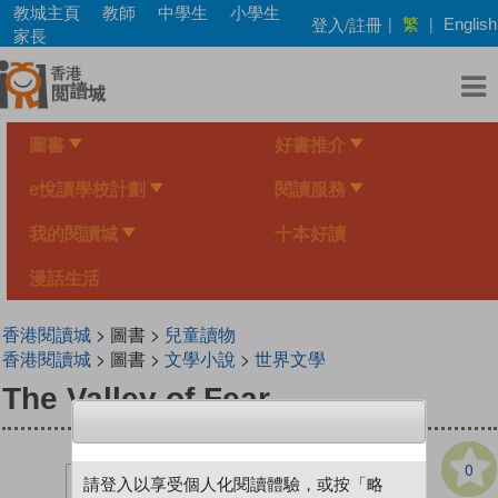
Skip
教城主頁
教師
中學生
小學生
繁
登入/註冊
|
|
English
to
家長
main
content
圖書
好書推介
e悅讀學校計劃
閱讀服務
我的閱讀城
十本好讀
漫話生活
香港閱讀城
> 圖書 >
兒童讀物
香港閱讀城
> 圖書 >
文學小說
>
世界文學
The Valley of Fear
0
請登入以享受個人化閱讀體驗，或按「略