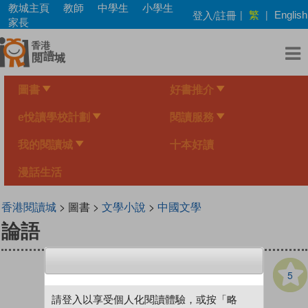
Skip
教城主頁
教師
中學生
小學生
繁
登入/註冊
|
|
English
to
家長
main
content
圖書
好書推介
e悅讀學校計劃
閱讀服務
我的閱讀城
十本好讀
漫話生活
香港閱讀城
> 圖書 >
文學小說
>
中國文學
論語
5
請登入以享受個人化閱讀體驗，或按「略