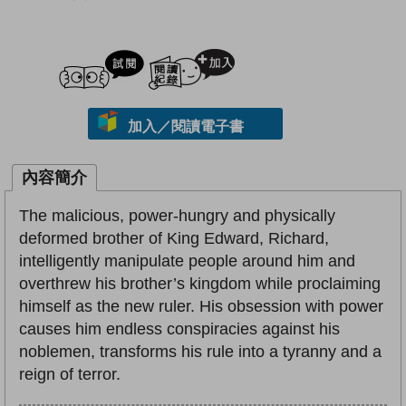
試閲
加入閱讀紀錄
加入／閱讀電子書
內容簡介
The malicious, power-hungry and physically
deformed brother of King Edward, Richard,
intelligently manipulate people around him and
overthrew his brother’s kingdom while proclaiming
himself as the new ruler. His obsession with power
causes him endless conspiracies against his
noblemen, transforms his rule into a tyranny and a
reign of terror.