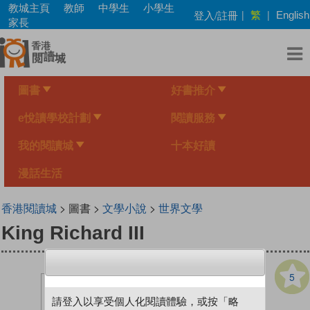
Skip
教城主頁
教師
中學生
小學生
繁
登入/註冊
|
|
English
to
家長
main
content
圖書
好書推介
e悅讀學校計劃
閱讀服務
我的閱讀城
十本好讀
漫話生活
香港閱讀城
> 圖書 >
文學小說
>
世界文學
King Richard III
5
請登入以享受個人化閱讀體驗，或按「略