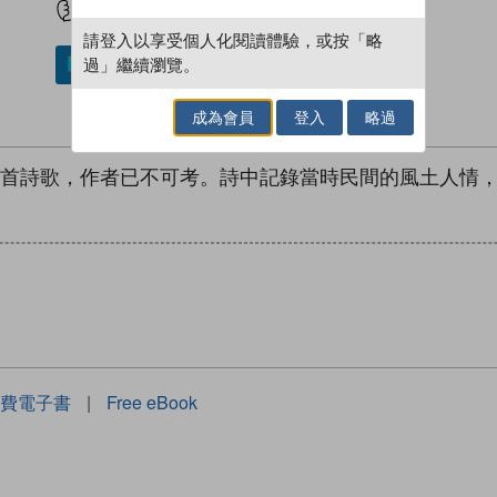
請登入以享受個人化閱讀體驗，或按「略
過」繼續瀏覽。
加入／閱讀電子書
成為會員
登入
略過
5首詩歌，作者已不可考。詩中記錄當時民間的風土人情
費電子書
|
Free eBook