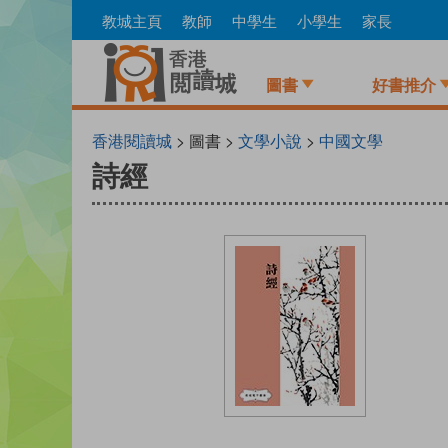
Skip
教城主頁
教師
中學生
小學生
家長
to
main
content
圖書
好書推介
香港閱讀城
> 圖書 >
文學小說
>
中國文學
詩經