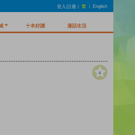
繁
登入/註冊
|
|
English
城
十本好讀
漫話生活
4