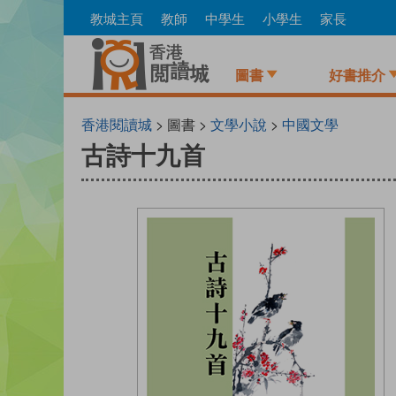
Skip
教城主頁
教師
中學生
小學生
家長
to
main
content
圖書
好書推介
香港閱讀城
> 圖書 >
文學小說
>
中國文學
古詩十九首