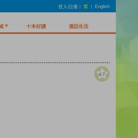
繁
登入/註冊
|
|
English
城
十本好讀
漫話生活
4.7