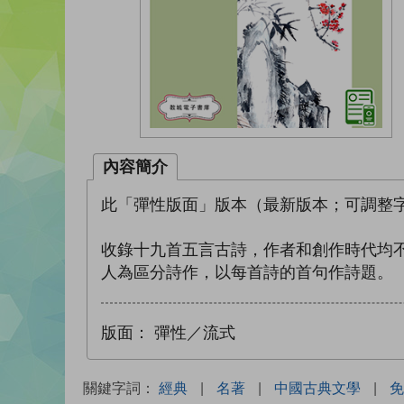
內容簡介
此「彈性版面」版本（最新版本；可調整字
收錄十九首五言古詩，作者和創作時代均
人為區分詩作，以每首詩的首句作詩題。
版面：
彈性／流式
關鍵字詞：
經典
|
名著
|
中國古典文學
|
免