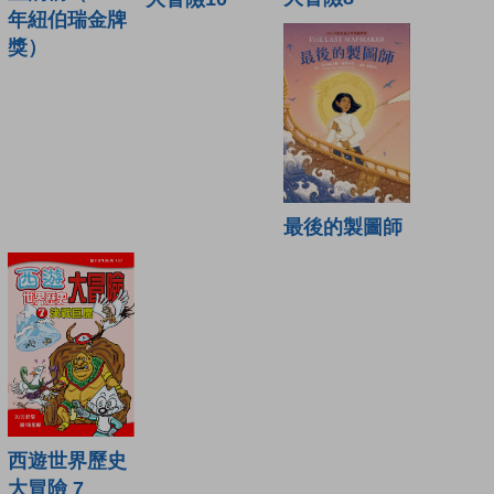
年紐伯瑞金牌
獎）
最後的製圖師
西遊世界歷史
大冒險 7