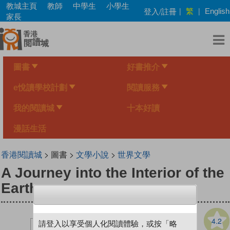
Skip
教城主頁
教師
中學生
小學生
繁
登入/註冊
|
|
English
to
家長
main
content
圖書
好書推介
e悅讀學校計劃
閱讀服務
我的閱讀城
十本好讀
漫話生活
香港閱讀城
> 圖書 >
文學小說
>
世界文學
A Journey into the Interior of the
Earth
4.2
請登入以享受個人化閱讀體驗，或按「略