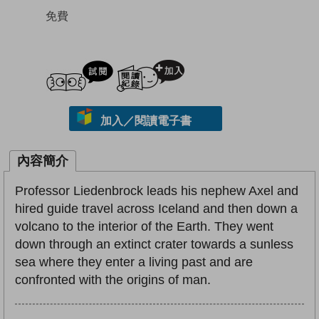
免費
試閲
加入閱讀紀錄
加入／閱讀電子書
內容簡介
Professor Liedenbrock leads his nephew Axel and
hired guide travel across Iceland and then down a
volcano to the interior of the Earth. They went
down through an extinct crater towards a sunless
sea where they enter a living past and are
confronted with the origins of man.