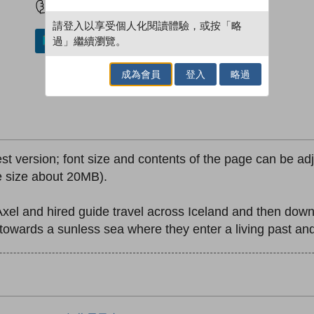
請登入以享受個人化閱讀體驗，或按「略
過」繼續瀏覽。
加入／閱讀電子書
成為會員
登入
略過
est version; font size and contents of the page can be adju
le size about 20MB).
l and hired guide travel across Iceland and then down a 
towards a sunless sea where they enter a living past and