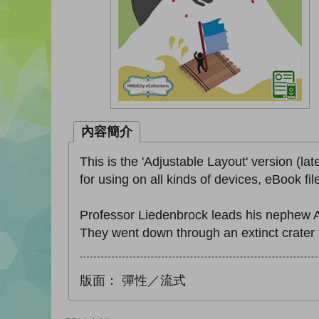
內容簡介
This is the 'Adjustable Layout' version (lat
for using on all kinds of devices, eBook fi
Professor Liedenbrock leads his nephew Axe
They went down through an extinct crater 
版面：
彈性／流式