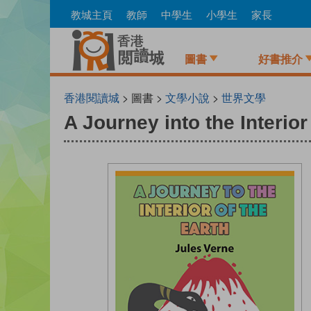
Skip
教城主頁
教師
中學生
小學生
家長
to
main
content
圖書
好書推介
香港閱讀城
> 圖書 >
文學小說
>
世界文學
A Journey into the Interior