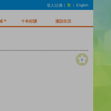
繁
登入/註冊
|
|
English
城
十本好讀
漫話生活
0