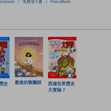
olcanoes
|
免費電子書
|
Free eBook
最後的製圖師
西遊世界歷史
歷史
大冒險 7