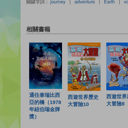
關鍵字詞：
journey
|
adventure
|
Earth
|
v
相關書籍
通往泰瑞比西
西遊世界
西遊世界歷史
亞的橋（1978
大冒險8
大冒險10
年紐伯瑞金牌
獎）