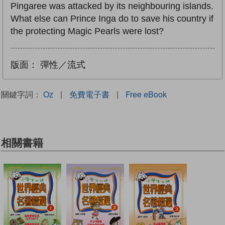
Pingaree was attacked by its neighbouring islands.
What else can Prince Inga do to save his country if
the protecting Magic Pearls were lost?
版面：
彈性／流式
關鍵字詞：
Oz
|
免費電子書
|
Free eBook
相關書籍