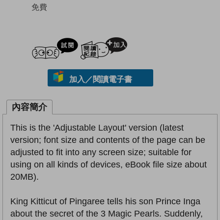
免費
試閲
加入閱讀紀錄
加入／閱讀電子書
內容簡介
This is the 'Adjustable Layout' version (latest
version; font size and contents of the page can be
adjusted to fit into any screen size; suitable for
using on all kinds of devices, eBook file size about
20MB).
King Kitticut of Pingaree tells his son Prince Inga
about the secret of the 3 Magic Pearls. Suddenly,