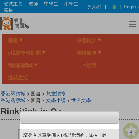
Skip
教城主頁
教師
中學生
小學生
繁
登入/註冊
|
|
English
to
家長
main
content
圖書
好書推介
e悅讀學校計劃
閱讀服務
我的閱讀城
十本好讀
漫話生活
香港閱讀城
> 圖書 >
兒童讀物
香港閱讀城
> 圖書 >
文學小說
>
世界文學
Rinkitink in Oz
2
請登入以享受個人化閱讀體驗，或按「略