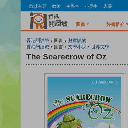
Skip
教城主頁
教師
中學生
小學生
家長
to
main
content
圖書
好書推介
香港閱讀城
> 圖書 >
兒童讀物
香港閱讀城
> 圖書 >
文學小說
>
世界文學
The Scarecrow of Oz