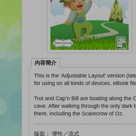
內容簡介
This is the 'Adjustable Layout' version (lat
for using on all kinds of devices, eBook fi
Trot and Cap’n Bill are boating along the
cave. After walking through the only dark t
there, including the Scarecrow of Oz.
版面：
彈性／流式