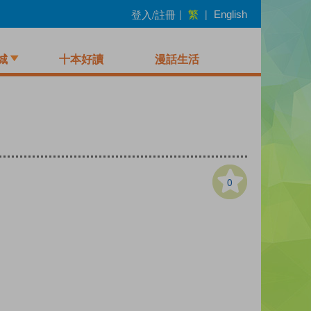
繁
登入/註冊
|
|
English
城
十本好讀
漫話生活
0