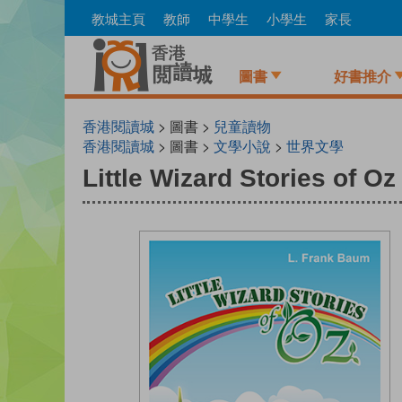
Skip
教城主頁
教師
中學生
小學生
家長
to
main
content
圖書
好書推介
香港閱讀城
> 圖書 >
兒童讀物
香港閱讀城
> 圖書 >
文學小說
>
世界文學
Little Wizard Stories of Oz