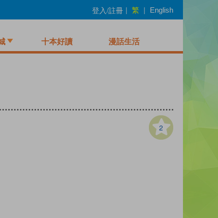
繁
登入/註冊
|
|
English
城
十本好讀
漫話生活
2