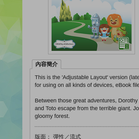
內容簡介
This is the 'Adjustable Layout' version (lat
for using on all kinds of devices, eBook fi
Between those great adventures, Dorothy 
and Toto escape from the terrible giant. 
gloomy forest.
版面：
彈性／流式