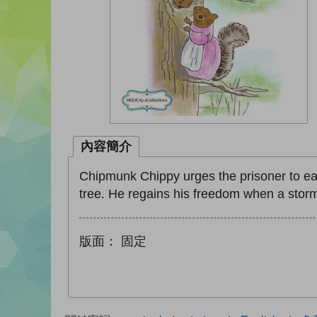
內容簡介
Chipmunk Chippy urges the prisoner to eat
tree. He regains his freedom when a storm 
版面：
固定