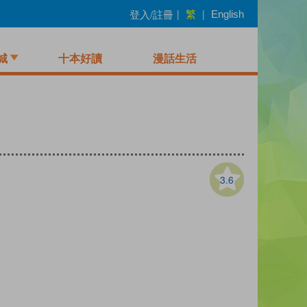
繁
登入/註冊
|
|
English
城
十本好讀
漫話生活
3.6