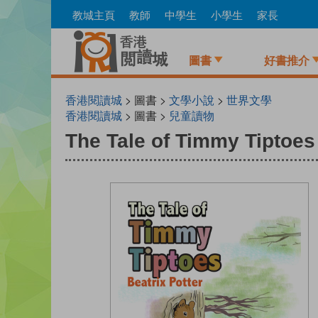
Skip
教城主頁
教師
中學生
小學生
家長
to
main
content
圖書
好書推介
香港閱讀城
> 圖書 >
文學小說
>
世界文學
香港閱讀城
> 圖書 >
兒童讀物
The Tale of Timmy Tiptoes