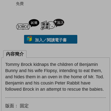
免費
試閲
加入閱讀紀錄
加入／閱讀電子書
內容簡介
Tommy Brock kidnaps the children of Benjamin
Bunny and his wife Flopsy, intending to eat them,
and hides them in an oven in the home of Mr. Tod.
Benjamin and his cousin Peter Rabbit have
followed Brock in an attempt to rescue the babies.
版面：
固定