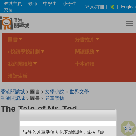
Skip
教城主頁
教師
中學生
小學生
繁
登入/註冊
|
|
English
to
家長
main
content
圖書
好書推介
e悅讀學校計劃
閱讀服務
我的閱讀城
十本好讀
漫話生活
香港閱讀城
> 圖書 >
文學小說
>
世界文學
香港閱讀城
> 圖書 >
兒童讀物
The Tale of Mr. Tod
3.5
請登入以享受個人化閱讀體驗，或按「略