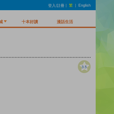
繁
登入/註冊
|
|
English
城
十本好讀
漫話生活
3.5