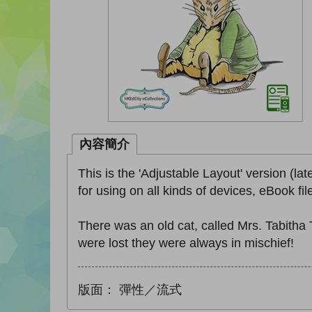
內容簡介
This is the 'Adjustable Layout' version (lat
for using on all kinds of devices, eBook fi
There was an old cat, called Mrs. Tabitha 
were lost they were always in mischief!
版面：
彈性／流式