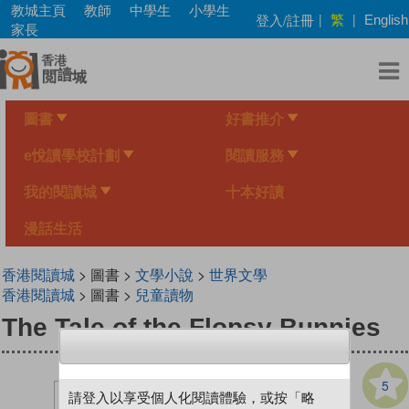
Skip
教城主頁
教師
中學生
小學生
繁
登入/註冊
|
|
English
to
家長
main
content
圖書
好書推介
e悅讀學校計劃
閱讀服務
我的閱讀城
十本好讀
漫話生活
香港閱讀城
> 圖書 >
文學小說
>
世界文學
香港閱讀城
> 圖書 >
兒童讀物
The Tale of the Flopsy Bunnies
5
請登入以享受個人化閱讀體驗，或按「略