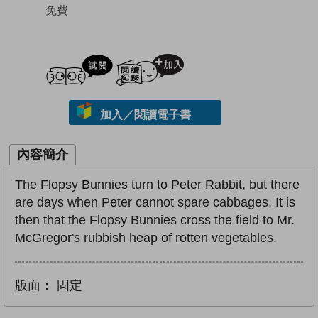
免費
試閲
加入閱讀紀錄
加入／閱讀電子書
內容簡介
The Flopsy Bunnies turn to Peter Rabbit, but there
are days when Peter cannot spare cabbages. It is
then that the Flopsy Bunnies cross the field to Mr.
McGregor's rubbish heap of rotten vegetables.
版面：
固定