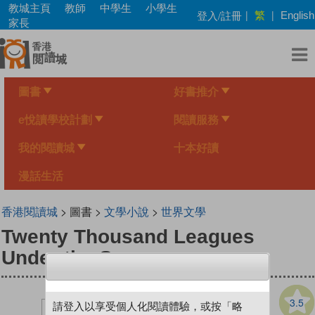
Skip
教城主頁
教師
中學生
小學生
繁
登入/註冊
|
|
English
to
家長
main
content
圖書
好書推介
e悅讀學校計劃
閱讀服務
我的閱讀城
十本好讀
漫話生活
香港閱讀城
> 圖書 >
文學小說
>
世界文學
Twenty Thousand Leagues
Under the Sea
3.5
請登入以享受個人化閱讀體驗，或按「略