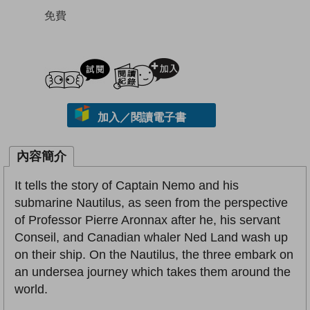
免費
試閲
加入閱讀紀錄
加入／閱讀電子書
內容簡介
It tells the story of Captain Nemo and his
submarine Nautilus, as seen from the perspective
of Professor Pierre Aronnax after he, his servant
Conseil, and Canadian whaler Ned Land wash up
on their ship. On the Nautilus, the three embark on
an undersea journey which takes them around the
world.