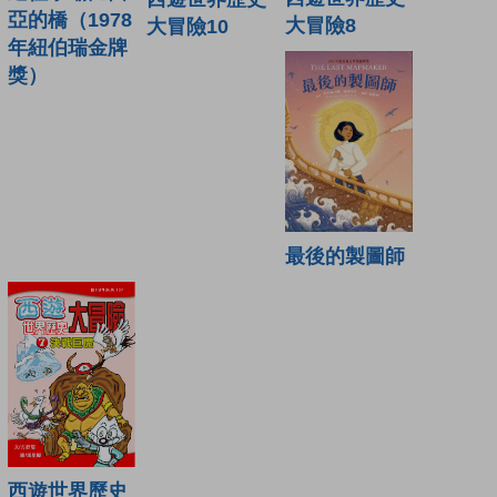
亞的橋（1978
大冒險8
大冒險10
年紐伯瑞金牌
獎）
最後的製圖師
西遊世界歷史