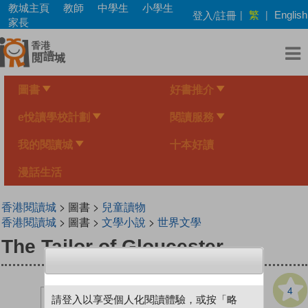
Skip
教城主頁
教師
中學生
小學生
繁
登入/註冊
|
|
English
to
家長
main
content
圖書
好書推介
e悅讀學校計劃
閱讀服務
我的閱讀城
十本好讀
漫話生活
香港閱讀城
> 圖書 >
兒童讀物
香港閱讀城
> 圖書 >
文學小說
>
世界文學
The Tailor of Gloucester
4
請登入以享受個人化閱讀體驗，或按「略