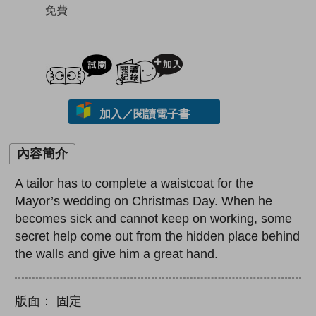
免費
試閲
加入閱讀紀錄
加入／閱讀電子書
內容簡介
A tailor has to complete a waistcoat for the
Mayor’s wedding on Christmas Day. When he
becomes sick and cannot keep on working, some
secret help come out from the hidden place behind
the walls and give him a great hand.
版面：
固定