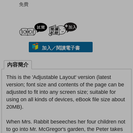
免費
試閲
加入閱讀紀錄
加入／閱讀電子書
內容簡介
This is the 'Adjustable Layout' version (latest
version; font size and contents of the page can be
adjusted to fit into any screen size; suitable for
using on all kinds of devices, eBook file size about
20MB).
When Mrs. Rabbit beseeches her four children not
to go into Mr. McGregor's garden, the Peter takes