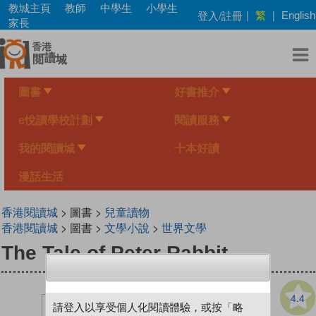
Skip
教城主頁
教師
中學生
小學生
繁
登入/註冊
|
|
English
to
家長
main
content
圖書
好書推介
e悅讀學校計劃
閱讀服務
我的閱讀城
十本好讀
漫話生活
香港閱讀城
> 圖書 >
兒童讀物
香港閱讀城
> 圖書 >
文學小說
>
世界文學
The Tale of Peter Rabbit
4.4
請登入以享受個人化閱讀體驗，或按「略