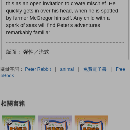
this as an open invitation to create mischief. He
quickly gets in over his head, when he is spotted
by farmer McGregor himself. Any child with a
spark of sass will find Peter's adventures
remarkably familiar.
版面：
彈性／流式
關鍵字詞：
Peter Rabbit
|
animal
|
免費電子書
|
Free
eBook
相關書籍