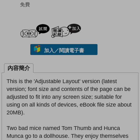
免費
試閲
加入閱讀紀錄
加入／閱讀電子書
內容簡介
This is the 'Adjustable Layout' version (latest
version; font size and contents of the page can be
adjusted to fit into any screen size; suitable for
using on all kinds of devices, eBook file size about
20MB).
Two bad mice named Tom Thumb and Hunca
Munca go to a dollhouse. They enjoy themselves