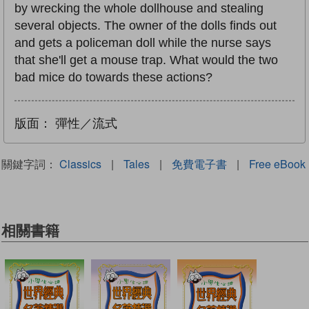
by wrecking the whole dollhouse and stealing
several objects. The owner of the dolls finds out
and gets a policeman doll while the nurse says
that she'll get a mouse trap. What would the two
bad mice do towards these actions?
版面：
彈性／流式
關鍵字詞：
Classics
|
Tales
|
免費電子書
|
Free eBook
相關書籍