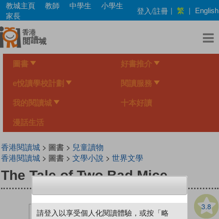
Skip
教城主頁
教師
中學生
小學生
繁
登入/註冊
|
|
English
to
家長
main
content
圖書
好書推介
e悅讀學校計劃
閱讀服務
我的閱讀城
十本好讀
漫話生活
香港閱讀城
> 圖書 >
兒童讀物
香港閱讀城
> 圖書 >
文學小說
>
世界文學
The Tale of Two Bad Mice
3.8
請登入以享受個人化閱讀體驗，或按「略