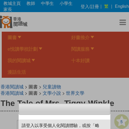
Skip
教城主頁
教師
中學生
小學生
繁
登入/註冊
|
|
English
to
家長
main
content
圖書
好書推介
e悅讀學校計劃
閱讀服務
我的閱讀城
十本好讀
漫話生活
香港閱讀城
> 圖書 >
兒童讀物
香港閱讀城
> 圖書 >
文學小說
>
世界文學
The Tale of Mrs. Tiggy-Winkle
5
請登入以享受個人化閱讀體驗，或按「略