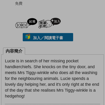
免費
試閲
加入閱讀紀錄
加入／閱讀電子書
內容簡介
Lucie is in search of her missing pocket
handkerchiefs. She knocks on the tiny door, and
meets Mrs Tiggy-winkle who does all the washing
for the neighbouring animals. Lucie spends a
lovely day helping her, and it's only right at the end
of the day that she realises Mrs Tiggy-winkle is a
hedgehog!