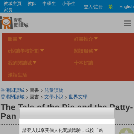
Skip
教城主頁
教師
中學生
小學生
繁
登入/註冊
|
|
English
to
家長
main
content
圖書
好書推介
e悅讀學校計劃
閱讀服務
我的閱讀城
十本好讀
漫話生活
香港閱讀城
> 圖書 >
兒童讀物
香港閱讀城
> 圖書 >
文學小說
>
世界文學
The Tale of the Pie and the Patty-
Pan
請登入以享受個人化閱讀體驗，或按「略