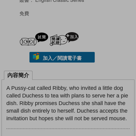
免費
試閲
加入閱讀紀錄
加入／閱讀電子書
內容簡介
A Pussy-cat called Ribby, who invited a little dog
called Duchess to tea with plans to serve her a pie
dish. Ribby promises Duchess she shall have the
small dish entirely to herself. Duchess accepts the
invitation but hopes she will not be served mouse.