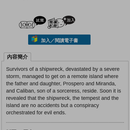
試閲
加入閱讀紀錄
加入／閱讀電子書
內容簡介
Survivors of a shipwreck, devastated by a severe
storm, managed to get on a remote island where
the father and daughter, Prospero and Miranda,
and Caliban, son of a sorceress, reside. Soon it is
revealed that the shipwreck, the tempest and the
island are no accidents but a conspiracy
orchestrated for evil ends.