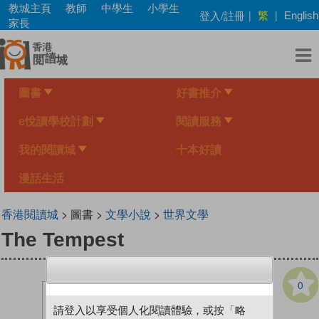
Skip
教城主頁
教師
中學生
小學生
繁
登入/註冊
|
|
English
to
家長
main
content
圖書
好書推介
e悅讀學校計劃
閱讀服務
我的閱讀城
十本好讀
漫話生活
香港閱讀城
> 圖書 >
文學小說
>
世界文學
The Tempest
0
請登入以享受個人化閱讀體驗，或按「略