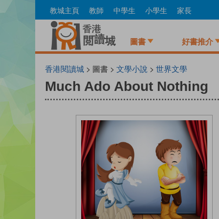
Skip
教城主頁
教師
中學生
小學生
家長
to
main
content
圖書
好書推介
香港閱讀城
> 圖書 >
文學小說
>
世界文學
Much Ado About Nothing