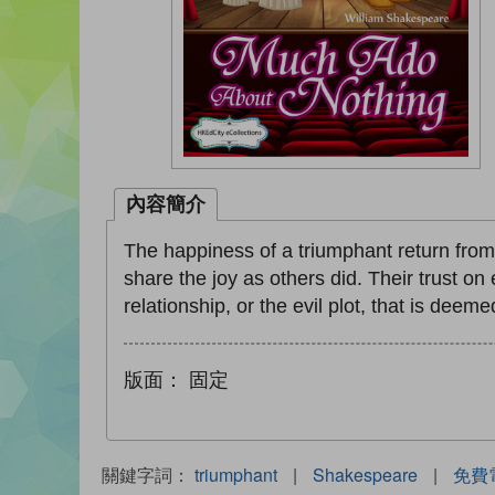
內容簡介
The happiness of a triumphant return fro
share the joy as others did. Their trust o
relationship, or the evil plot, that is deemed
版面：
固定
關鍵字詞：
triumphant
|
Shakespeare
|
免費