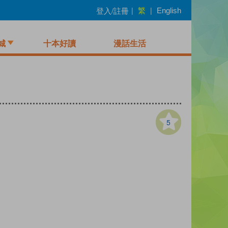
繁
登入/註冊
|
|
English
城
十本好讀
漫話生活
5