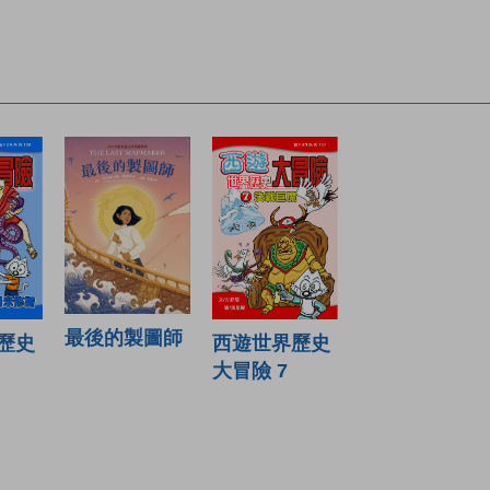
最後的製圖師
西遊世界歷史
歷史
大冒險 7