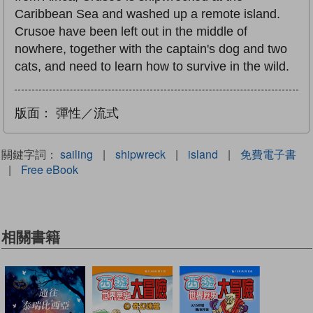
Caribbean Sea and washed up a remote island.
Crusoe have been left out in the middle of
nowhere, together with the captain's dog and two
cats, and need to learn how to survive in the wild.
版面：
彈性／流式
關鍵字詞：
sailing
|
shipwreck
|
island
|
免費電子書
|
Free eBook
相關書籍