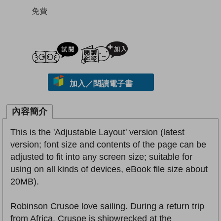
免費
試閲
加入閱讀紀錄
加入／閱讀電子書
內容簡介
This is the 'Adjustable Layout' version (latest
version; font size and contents of the page can be
adjusted to fit into any screen size; suitable for
using on all kinds of devices, eBook file size about
20MB).
Robinson Crusoe love sailing. During a return trip
from Africa, Crusoe is shipwrecked at the