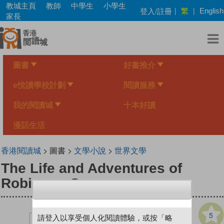
Skip
教城主頁
教師
中學生
小學生
繁
登入/註冊
|
|
English
to
家長
main
content
圖書
好書推介
e悅讀學校計劃
閱讀服務
我的閱讀城
十本好讀
漫話生活
香港閱讀城
> 圖書 >
文學小說
>
世界文學
The Life and Adventures of
Robinson Crusoe
5
請登入以享受個人化閱讀體驗，或按「略