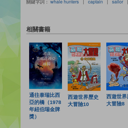
關鍵字詞：
whale hunters
|
captain
|
sailor
相關書籍
通往泰瑞比西
西遊世界
西遊世界歷史
亞的橋（1978
大冒險8
大冒險10
年紐伯瑞金牌
獎）