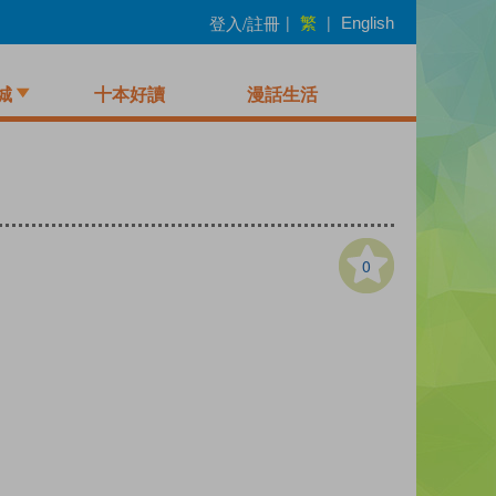
繁
登入/註冊
|
|
English
城
十本好讀
漫話生活
0