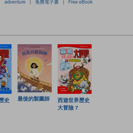
|
adventure
|
免費電子書
|
Free eBook
最後的製圖師
西遊世界歷史
歷史
大冒險 7