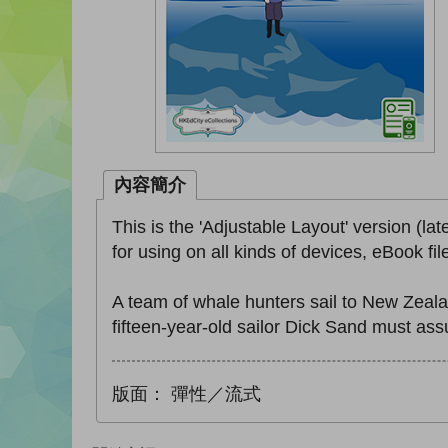
內容簡介
This is the 'Adjustable Layout' version (lat
for using on all kinds of devices, eBook fi
A team of whale hunters sail to New Zealan
fifteen-year-old sailor Dick Sand must as
版面：
彈性／流式