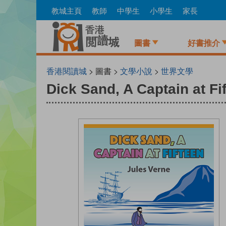
Skip
教城主頁
教師
中學生
小學生
家長
to
main
content
圖書
好書推介
香港閱讀城
> 圖書 >
文學小說
>
世界文學
Dick Sand, A Captain at Fi