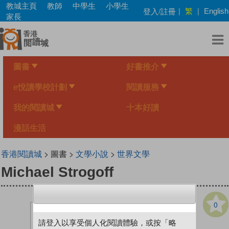
Skip
教城主頁
教師
中學生
小學生
繁
登入/註冊
|
|
English
to
家長
main
content
圖書
好書推介
e悅讀學校計劃
閱讀服務
我的閱讀城
十本好讀
漫話生活
香港閱讀城
> 圖書 >
文學小說
>
世界文學
Michael Strogoff
0
請登入以享受個人化閱讀體驗，或按「略