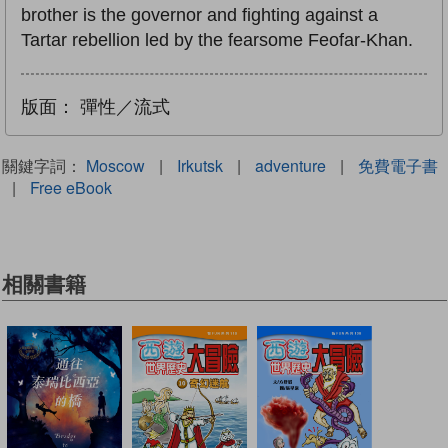
brother is the governor and fighting against a
Tartar rebellion led by the fearsome Feofar-Khan.
版面：
彈性／流式
關鍵字詞：
Moscow
|
Irkutsk
|
adventure
|
免費電子書
|
Free eBook
相關書籍