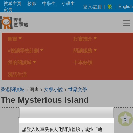
Skip
教城主頁
教師
中學生
小學生
繁
登入/註冊
|
|
English
to
家長
main
content
圖書
好書推介
e悅讀學校計劃
閱讀服務
我的閱讀城
十本好讀
漫話生活
香港閱讀城
> 圖書 >
文學小說
>
世界文學
The Mysterious Island
5
請登入以享受個人化閱讀體驗，或按「略