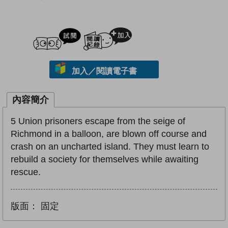
試閲
加入閱讀紀錄
加入／閱讀電子書
內容簡介
5 Union prisoners escape from the seige of
Richmond in a balloon, are blown off course and
crash on an uncharted island. They must learn to
rebuild a society for themselves while awaiting
rescue.
版面：
固定