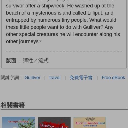
survivor after a shipwreck. He washed up at the
beach of a mysterious island called Lilliput, and
entrapped by numerous tiny people. What would
these little people want to do with Gulliver? Any
other special creatures he will encounter along his
other journeys?
版面：
彈性／流式
關鍵字詞：
Gulliver
|
travel
|
免費電子書
|
Free eBook
相關書籍