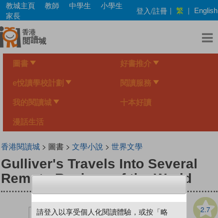
Skip
教城主頁
教師
中學生
小學生
繁
登入/註冊
|
|
English
to
家長
main
content
圖書
好書推介
e悅讀學校計劃
閱讀服務
我的閱讀城
十本好讀
漫話生活
香港閱讀城
> 圖書 >
文學小說
>
世界文學
Gulliver's Travels Into Several
Remote Regions of the World
2.7
請登入以享受個人化閱讀體驗，或按「略