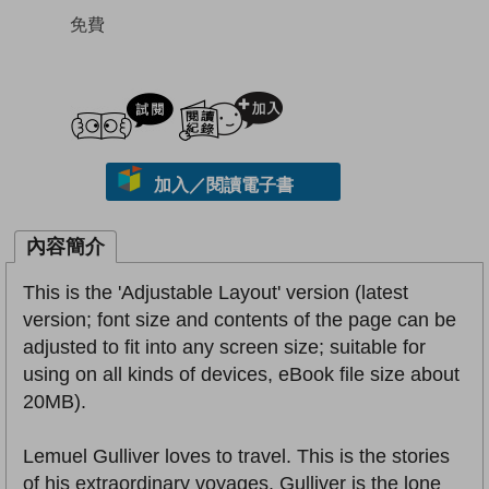
免費
試閲
加入閱讀紀錄
加入／閱讀電子書
內容簡介
This is the 'Adjustable Layout' version (latest
version; font size and contents of the page can be
adjusted to fit into any screen size; suitable for
using on all kinds of devices, eBook file size about
20MB).
Lemuel Gulliver loves to travel. This is the stories
of his extraordinary voyages. Gulliver is the lone