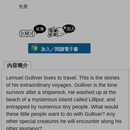
免費
試閲
加入閱讀紀錄
加入／閱讀電子書
內容簡介
Lemuel Gulliver loves to travel. This is the stories
of his extraordinary voyages. Gulliver is the lone
survivor after a shipwreck. He washed up at the
beach of a mysterious island called Lilliput, and
entrapped by numerous tiny people. What would
these little people want to do with Gulliver? Any
other special creatures he will encounter along his
other journeys?