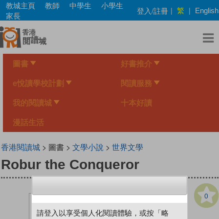
Skip
教城主頁
教師
中學生
小學生
繁
登入/註冊
|
|
English
to
家長
main
content
圖書
好書推介
e悅讀學校計劃
閱讀服務
我的閱讀城
十本好讀
漫話生活
香港閱讀城
> 圖書 >
文學小說
>
世界文學
Robur the Conqueror
0
請登入以享受個人化閱讀體驗，或按「略