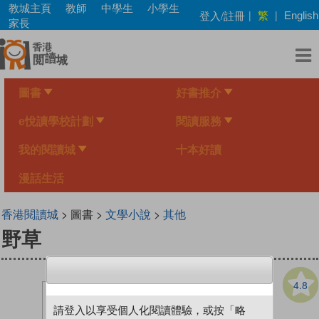
Skip
教城主頁
教師
中學生
小學生
繁
登入/註冊
|
|
English
to
家長
main
content
圖書
好書推介
e悅讀學校計劃
閱讀服務
我的閱讀城
十本好讀
漫話生活
香港閱讀城
> 圖書 >
文學小說
>
其他
野草
4.8
請登入以享受個人化閱讀體驗，或按「略