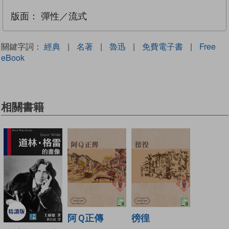
版面：
彈性／流式
關鍵字詞：
經典
|
名著
|
魯迅
|
免費電子書
|
Free
eBook
相關書籍
阿Ｑ正傳
徬徨