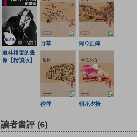
野草
阿Ｑ正傳
道林格雷的畫
像【精讀版】
徬徨
朝花夕拾
讀者書評
(6)