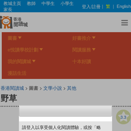
Skip
教城主頁
教師
中學生
小學生
繁
登入/註冊
|
|
English
to
家長
main
content
圖書
好書推介
e悅讀學校計劃
閱讀服務
我的閱讀城
十本好讀
漫話生活
香港閱讀城
> 圖書 >
文學小說
>
其他
野草
3.3
請登入以享受個人化閱讀體驗，或按「略