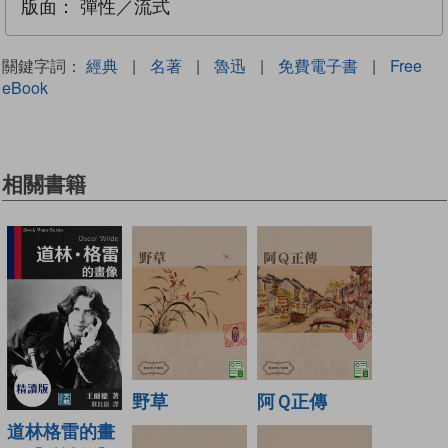
版面：
彈性／流式
關鍵字詞：
經典
|
名著
|
魯迅
|
免費電子書
|
Free
eBook
相關書籍
野草
阿Ｑ正傳
道林格雷的畫