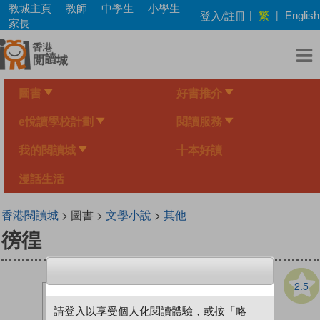
Skip
教城主頁
教師
中學生
小學生
繁
登入/註冊
|
|
English
to
家長
main
content
圖書
好書推介
e悅讀學校計劃
閱讀服務
我的閱讀城
十本好讀
漫話生活
香港閱讀城
> 圖書 >
文學小說
>
其他
徬徨
2.5
請登入以享受個人化閱讀體驗，或按「略