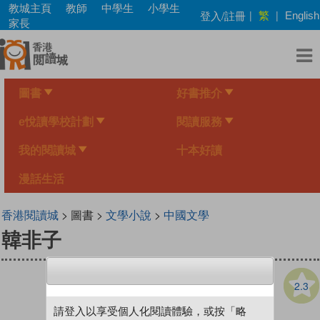
Skip
教城主頁
教師
中學生
小學生
繁
登入/註冊
|
|
English
to
家長
main
content
圖書
好書推介
e悅讀學校計劃
閱讀服務
我的閱讀城
十本好讀
漫話生活
香港閱讀城
> 圖書 >
文學小說
>
中國文學
韓非子
2.3
請登入以享受個人化閱讀體驗，或按「略