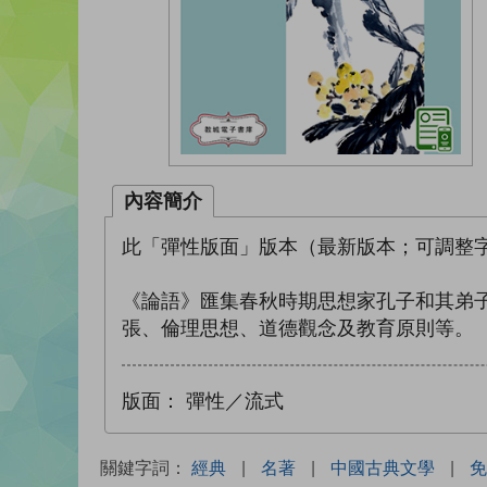
內容簡介
此「彈性版面」版本（最新版本；可調整字
《論語》匯集春秋時期思想家孔子和其弟
張、倫理思想、道德觀念及教育原則等。
版面：
彈性／流式
關鍵字詞：
經典
|
名著
|
中國古典文學
|
免