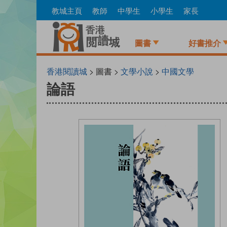
Skip
教城主頁
教師
中學生
小學生
家長
to
main
content
圖書
好書推介
香港閱讀城
> 圖書 >
文學小說
>
中國文學
論語