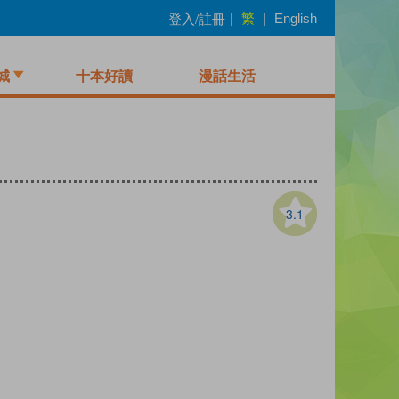
繁
登入/註冊
|
|
English
城
十本好讀
漫話生活
3.1