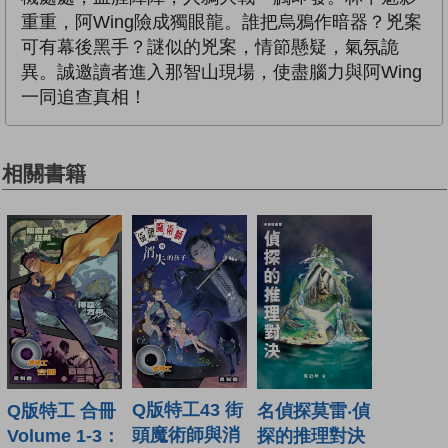
重重，阿Wing險成獨眼龍。誰把烏鴉作暗器？兇案
可有幕後黑手？謎似的兇案，情節懸疑，氣氛詭
異。誠邀讀者進入那智山現場，使盡腦力與阿Wing
一同追查真相！
相關書籍
Q版特工43 街
Q版特工 合冊
名偵探莫雷‧偵
頭魔術師與消
Volume 1-3：
探的推理對決