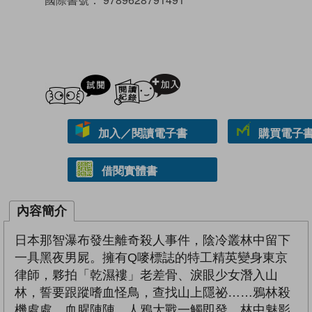
試閲
加入閱讀紀錄
加入／閱讀電子書
購買電子書 
借閱實體書
內容簡介
日本那智瀑布發生離奇殺人事件，陰冷叢林中留下
一具黑夜男屍。擁有Q嘜標誌的特工精英變身東京
律師，夥拍「乾濕褸」老差骨、淚眼少女潛入山
林，誓要跟蹤嗜血怪鳥，查找山上隱祕……鴉林殺
機處處，血腥陣陣，人鴉大戰一觸即發。林中魅影