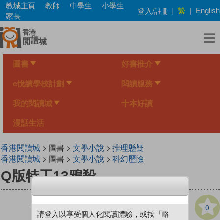
Skip
教城主頁
教師
中學生
小學生
繁
登入/註冊
|
|
English
to
家長
main
content
圖書
好書推介
e悅讀學校計劃
閱讀服務
我的閱讀城
十本好讀
漫話生活
香港閱讀城
> 圖書 >
文學小說
>
推理懸疑
香港閱讀城
> 圖書 >
文學小說
>
科幻歷險
Q版特工13鴉殺
0
請登入以享受個人化閱讀體驗，或按「略