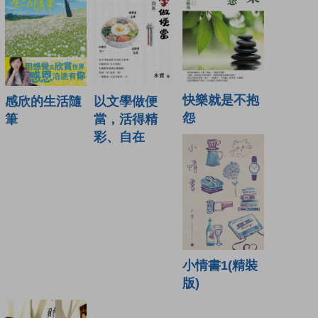
快樂就是不抱
感欣的生活隨
以文學做便
怨
筆
當，活得精
彩、自在
小情書1(精裝
版)