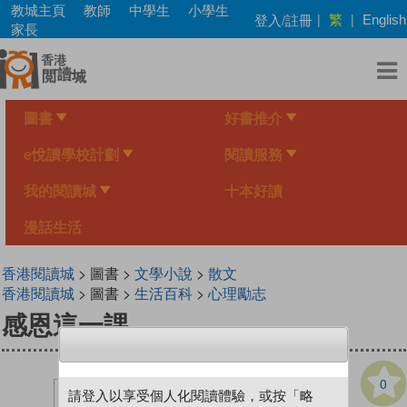
Skip
教城主頁
教師
中學生
小學生
繁
登入/註冊
|
|
English
to
家長
main
content
圖書
好書推介
e悅讀學校計劃
閱讀服務
我的閱讀城
十本好讀
漫話生活
香港閱讀城
> 圖書 >
文學小說
>
散文
香港閱讀城
> 圖書 >
生活百科
>
心理勵志
感恩這一課
0
請登入以享受個人化閱讀體驗，或按「略