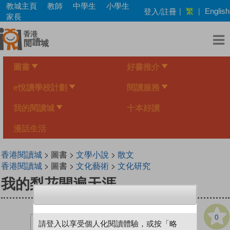
Skip
教城主頁
教師
中學生
小學生
繁
登入/註冊
|
|
English
to
家長
main
content
圖書
好書推介
e悅讀學校計劃
閱讀服務
我的閱讀城
十本好讀
漫話生活
香港閱讀城
> 圖書 >
文學小說
>
散文
香港閱讀城
> 圖書 >
文化藝術
>
文化研究
我的梨花開遍天涯
0
請登入以享受個人化閱讀體驗，或按「略