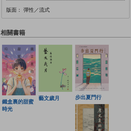
版面：
彈性／流式
相關書籍
步出夏門行
藝文歲月
鐵盒裏的甜蜜
時光