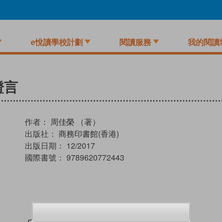
e悅讀學校計劃
閱讀服務
我的閱讀
證言
作者：
周佳榮 （著）
出版社：
商務印書館(香港)
出版日期：
12/2017
國際書號：
9789620772443
試閲
加入閱讀紀錄