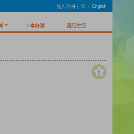
繁
登入/註冊
|
|
English
城
十本好讀
漫話生活
5