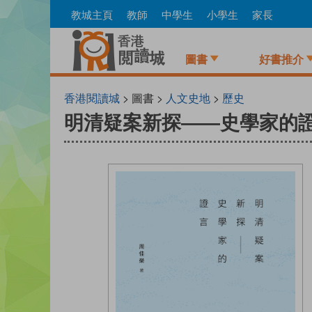
Skip
教城主頁
教師
中學生
小學生
家長
to
main
content
圖書
好書推介
香港閱讀城
> 圖書 >
人文史地
>
歷史
明清疑案新探——史學家的