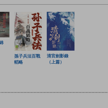
錦
清宮劍影錄
孫子兵法百戰
（上篇）
轁略