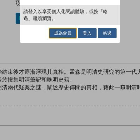
請登入以享受個人化閱讀體驗，或按「略
過」繼續瀏覽。
加入／閱讀電子書
成為會員
登入
略過
治結束後才逐漸浮現其真相。孟森是明清史研究的第一代
長於搜集明清筆記和晚明史籍。
明清兩代疑案之謎，闡述歷史傳聞的真相，藉此一窺明清