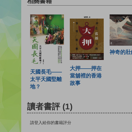
相關書籍
神奇的壯
大押——押在
天國長毛——
當舖裡的香港
太平天國堅離
故事
地？
讀者書評
(1)
請登入給你的書籍評分