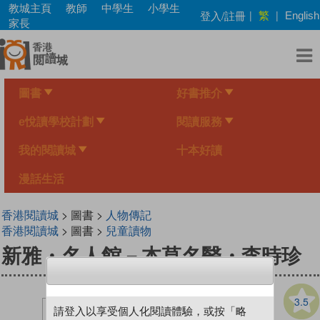
Skip
教城主頁
教師
中學生
小學生
繁
登入/註冊
|
|
English
to
家長
main
content
圖書
好書推介
e悅讀學校計劃
閱讀服務
我的閱讀城
十本好讀
漫話生活
香港閱讀城
> 圖書 >
人物傳記
香港閱讀城
> 圖書 >
兒童讀物
新雅・名人館－本草名醫・李時珍
3.5
請登入以享受個人化閱讀體驗，或按「略