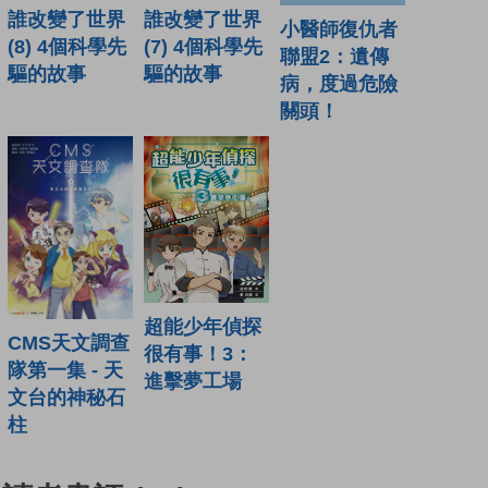
誰改變了世界
誰改變了世界
小醫師復仇者
(8) 4個科學先
(7) 4個科學先
聯盟2：遺傳
驅的故事
驅的故事
病，度過危險
關頭！
超能少年偵探
CMS天文調查
很有事！3：
隊第一集 - 天
進擊夢工場
文台的神秘石
柱