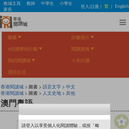
Skip
教城主頁
教師
中學生
小學生
繁
登入/註冊
|
|
English
to
家長
main
content
圖書
好書推介
e悅讀學校計劃
閱讀服務
我的閱讀城
十本好讀
漫話生活
香港閱讀城
> 圖書 >
語言文字
>
中文
香港閱讀城
> 圖書 >
人文史地
>
其他
澳門粵語
0
請登入以享受個人化閱讀體驗，或按「略