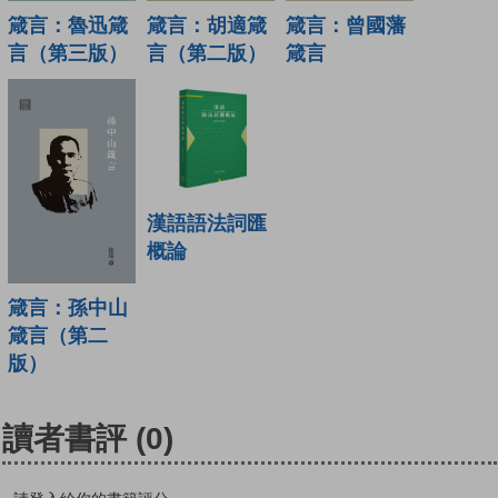
箴言：魯迅箴
箴言：胡適箴
箴言：曾國藩
言（第三版）
言（第二版）
箴言
漢語語法詞匯
概論
箴言：孫中山
箴言（第二
版）
讀者書評
(0)
請登入給你的書籍評分