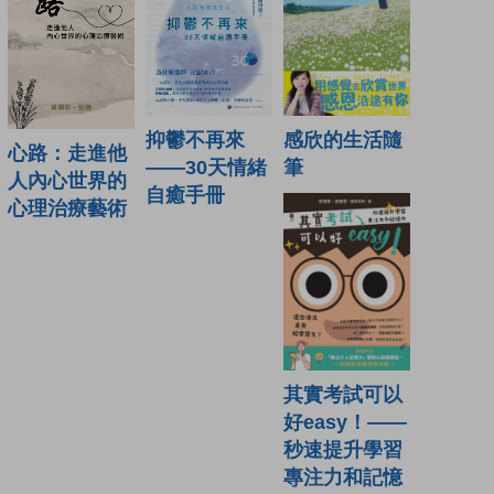
抑鬱不再來
感欣的生活隨
心路：走進他
——30天情緒
筆
人內心世界的
自癒手冊
心理治療藝術
其實考試可以
好easy！——
秒速提升學習
專注力和記憶