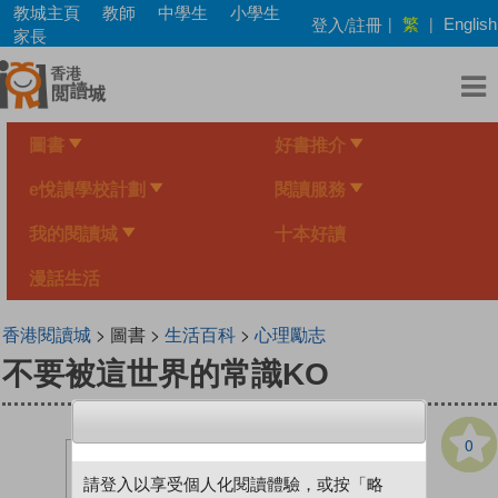
Skip
教城主頁
教師
中學生
小學生
繁
登入/註冊
|
|
English
to
家長
main
content
圖書
好書推介
e悅讀學校計劃
閱讀服務
我的閱讀城
十本好讀
漫話生活
香港閱讀城
> 圖書 >
生活百科
>
心理勵志
不要被這世界的常識KO
0
請登入以享受個人化閱讀體驗，或按「略