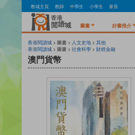
Skip
教城主頁
教師
中學生
小學生
家長
to
main
content
圖書
好書推介
香港閱讀城
> 圖書 >
人文史地
>
其他
香港閱讀城
> 圖書 >
社會科學
>
財經金融
澳門貨幣