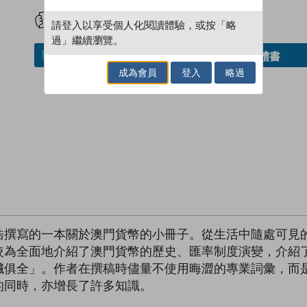
試閲
加入閱讀紀錄
請登入以享受個人化閱讀體驗，或按「略
過」繼續瀏覽。
借閱實體書
加入／閱讀電子書
成為會員
登入
略過
浩撰寫的一本關於澳門貨幣的小冊子。從生活中隨處可見
較為全面地介紹了澳門貨幣的歷史、匯率制度演變，介紹
臟俱全」。作者在撰稿時儘量不使用晦澀的專業詞彙，而
的同時，亦增長了許多知識。