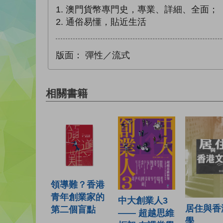
1. 澳門貨幣專門史，專業、詳細、全面；
2. 通俗易懂，貼近生活
版面：
彈性／流式
相關書籍
領導難？香港
青年創業家的
中大創業人3
居住與香
第二個盲點
—— 超越思維
學