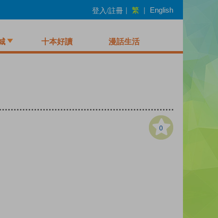
繁
登入/註冊
|
|
English
城
十本好讀
漫話生活
0