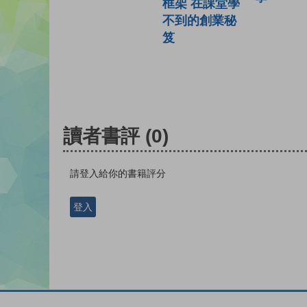
框架 在課堂學
不到的創業秘
笈
讀者書評
(0)
請登入給你的書籍評分
登入