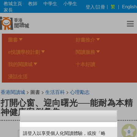
Skip
教城主頁
教師
中學生
小學生
繁
登入/註冊
|
|
English
to
家長
main
content
圖書
好書推介
e悅讀學校計劃
閱讀服務
我的閱讀城
十本好讀
漫話生活
香港閱讀城
> 圖書 >
生活百科
>
心理勵志
打開心窗、迎向曙光──能耐為本精
神健康案例彙集
0
請登入以享受個人化閱讀體驗，或按「略