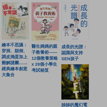
繪本不思議：
醫生媽媽的親
成長的光譜：
穿洞、顛倒、
子教養術——
認識與支持
調皮搗蛋加上
12個教養策略
SEN孩子
難解謎團……
x 28個小學生
經典繪本創意
考試秘笈
大集合
姊姊的魔幻電