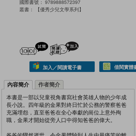
國際書號：
9789888572397
叢書：
【優秀少兒文學系列】
試閲
加入閱讀紀錄
借閱實體
加入／閱讀電子書
內容簡介
作者簡介
本書是一部以兒童視角書寫社會英雄人物的少年成
長小說。四年級的金果對終日忙於公務的警察爸爸
充滿埋怨，直至爸爸在全心奉獻的崗位上意外殉
職，金果才開始從旁人口中得知爸爸的偉大。
爸爸的驟然逝世，令金果體驗到人生中最痛苦的離