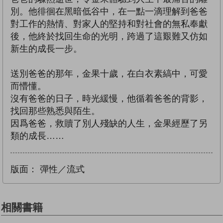
別。他徘徊在黑暗低谷中，在一點一滴理解到爸爸
對工作的熱情、對家人的堅持和對社會的無私奉獻
後，他終於找回生命的光明，跨過了這艱難又仿如
新生的成長一步。
送別爸爸的那年，金果十歲，在白衣素縞中，可愛
而懵懂。
沒有爸爸的日子，時光緩慢，他循着爸爸的背影，
找回那些熟悉與陌生。
因爲爸爸，救贖了別人殘缺的人生，金果經歷了另
類的成長……
版面：
彈性／流式
相關書籍