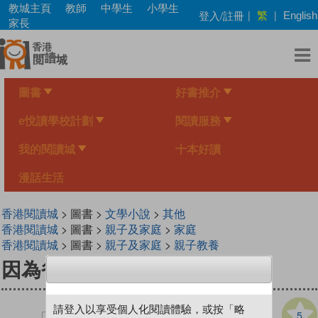
Skip
教城主頁
教師
中學生
小學生
繁
登入/註冊
|
|
English
to
家長
main
content
圖書
好書推介
e悅讀學校計劃
閱讀服務
我的閱讀城
十本好讀
漫話生活
香港閱讀城
> 圖書 >
文學小說
>
其他
香港閱讀城
> 圖書 >
親子及家庭
>
家庭
香港閱讀城
> 圖書 >
親子及家庭
>
親子教養
因為爸爸
請登入以享受個人化閱讀體驗，或按「略
5