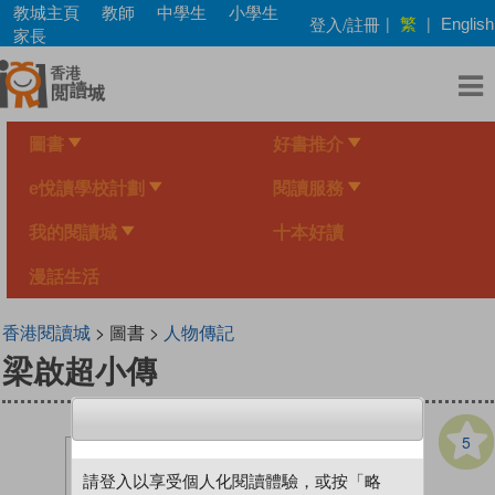
Skip
教城主頁
教師
中學生
小學生
繁
登入/註冊
|
|
English
to
家長
main
content
圖書
好書推介
e悅讀學校計劃
閱讀服務
我的閱讀城
十本好讀
漫話生活
香港閱讀城
> 圖書 >
人物傳記
梁啟超小傳
5
請登入以享受個人化閱讀體驗，或按「略