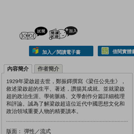
試閲
加入閱讀紀錄
借閱實體
加入／閱讀電子書
內容簡介
作者簡介
1929年梁啟超去世，鄭振鐸撰寫《梁任公先生》，
敘述梁啟超的生平、著述，讚揚其成就。並就梁啟
超的政治生涯、學術脈絡、文學創作分篇詳細梳理
和評論。誠為了解梁啟超這位近代中國思想文化和
政治領域重要人物的精要讀本。
版面：
彈性／流式