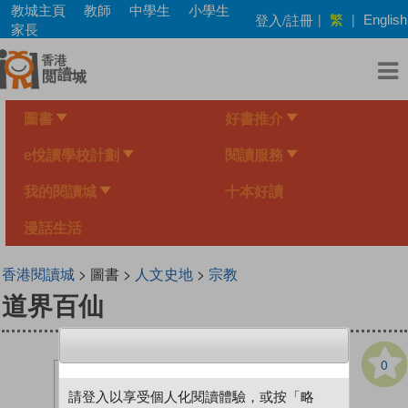
Skip
教城主頁
教師
中學生
小學生
繁
登入/註冊
|
|
English
to
家長
main
content
圖書
好書推介
e悅讀學校計劃
閱讀服務
我的閱讀城
十本好讀
漫話生活
香港閱讀城
> 圖書 >
人文史地
>
宗教
道界百仙
0
請登入以享受個人化閱讀體驗，或按「略