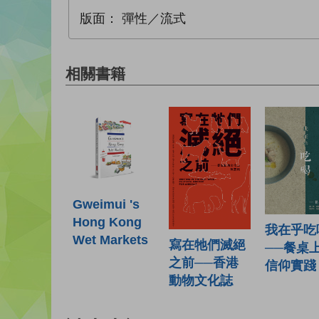
版面：
彈性／流式
相關書籍
Gweimui 's
Hong Kong
我在乎吃
Wet Markets
寫在牠們滅絕
──餐桌
之前──香港
信仰實踐
動物文化誌