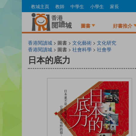
Skip
教城主頁
教師
中學生
小學生
家長
to
main
content
圖書
好書推介
香港閱讀城
> 圖書 >
文化藝術
>
文化研究
香港閱讀城
> 圖書 >
社會科學
>
社會學
日本的底力