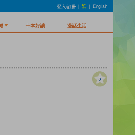
繁
登入/註冊
|
|
English
城
十本好讀
漫話生活
0