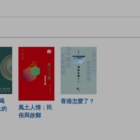
喝
香港怎麼了？
風土人情：民
上的
俗與故鄉