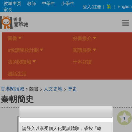
Skip
教城主頁
教師
中學生
小學生
繁
登入/註冊
|
|
English
to
家長
main
content
圖書
好書推介
e悅讀學校計劃
閱讀服務
我的閱讀城
十本好讀
漫話生活
香港閱讀城
> 圖書 >
人文史地
>
歷史
秦朝簡史
1
請登入以享受個人化閱讀體驗，或按「略