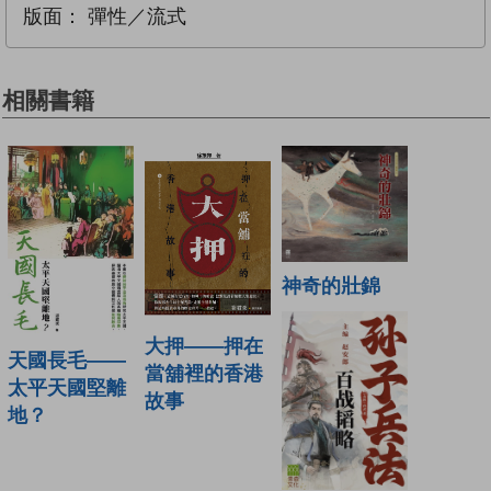
版面：
彈性／流式
相關書籍
神奇的壯錦
大押——押在
天國長毛——
當舖裡的香港
太平天國堅離
故事
地？