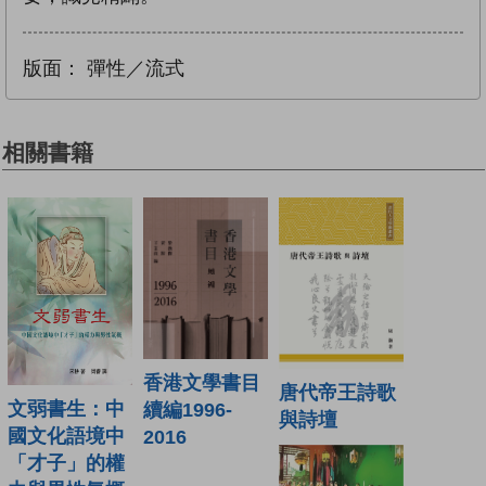
版面：
彈性／流式
相關書籍
香港文學書目
唐代帝王詩歌
文弱書生：中
續編1996-
與詩壇
國文化語境中
2016
「才子」的權