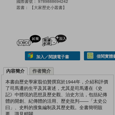
國際書號：
9789888694242
叢書：
【大家歷史小叢書】
試閲
加入閱讀紀錄
借閱實體
加入／閱讀電子書
內容簡介
作者簡介
本書由歷史學家翦伯贊撰寫於1944年，介紹和評價
了司馬遷的生平及其著述，尤其是司馬遷在《史
記》中體現的思想及歷史觀、治史方法，包括紀傳
體的開創、紀傳體的活用、歷史批判——「太史公
曰」、史料的搜集編制及其歷史觀。全書簡明賅
要，識見精闢。