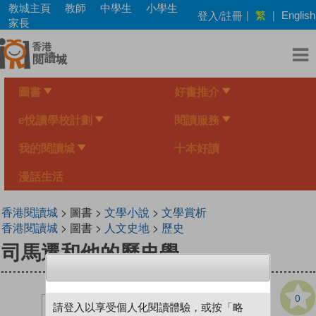
Skip
教城主頁
教師
中學生
小學生
繁
登入/註冊
|
|
English
to
家長
main
content
圖書
好書推介
e悅讀學校計劃
閱讀服務
我的閱讀城
十本好讀
漫話生活
香港閱讀城
> 圖書 >
文學小說
>
文學賞析
香港閱讀城
> 圖書 >
人文史地
>
歷史
司馬遷和他的歷史學
0
請登入以享受個人化閱讀體驗，或按「略